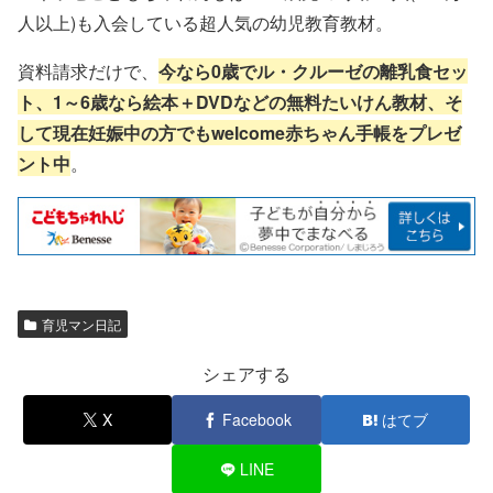
人以上)も入会している超人気の幼児教育教材。
資料請求だけで、
今なら0歳でル・クルーゼの離乳食セッ
ト、1～6歳なら絵本＋DVDなどの無料たいけん教材、そ
して現在妊娠中の方でもwelcome赤ちゃん手帳をプレゼ
ント中
。
育児マン日記
シェアする
X
Facebook
はてブ
LINE