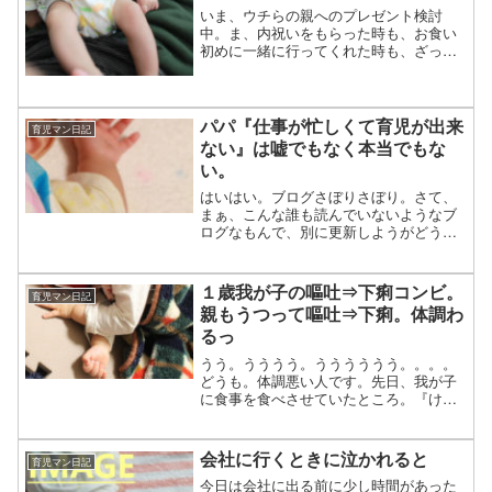
いま、ウチらの親へのプレゼント検討
中。ま、内祝いをもらった時も、お食い
初めに一緒に行ってくれた時も、ざっく
りしたお礼はしていたけど、なんとなく
まだ消化不良。お中元も、そりゃあ毎年
のことだし。なんか考えよう。と考え
中。ウチの場合、育児マンも嫁...
パパ『仕事が忙しくて育児が出来
育児マン日記
ない』は嘘でもなく本当でもな
い。
はいはい。ブログさぼりさぼり。さて、
まぁ、こんな誰も読んでいないようなブ
ログなもんで、別に更新しようがどうだ
ろうが誰にも関係ないわけですが。で
も、『どうして更新しなかったのさ？』
と聞かれたから、単純に『仕事が忙しか
１歳我が子の嘔吐⇒下痢コンビ。
育児マン日記
ったから』と答えるわけです...
親もうつって嘔吐⇒下痢。体調わ
るっ
うう。うううう。うううううう。。。。
どうも。体調悪い人です。先日、我が子
に食事を食べさせていたところ。『けぽ
ーーー』っと吐き戻し。うわっ、と思い
つつ。調子悪かったのかな？とも思って
様子見。そうすると結局連続で吐いた。
会社に行くときに泣かれると
育児マン日記
『ああ、こりゃ嫌な予感』...
今日は会社に出る前に少し時間があった