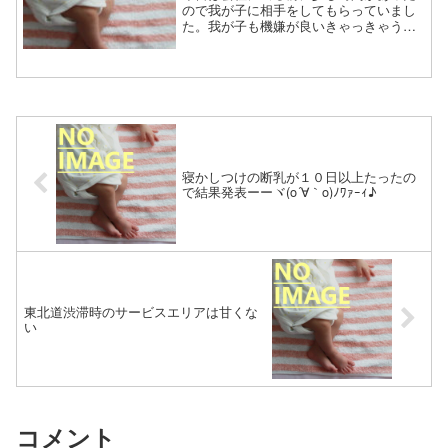
ので我が子に相手をしてもらっていまし
た。我が子も機嫌が良いきゃっきゃうふ
ふと笑いあいｗｗさて、そろそろ行こう
かと思って寂しいけど立ってその場を離
れるとぎゃーーー！っと泣く我が子。我
が子よ！！育児マンも寂し...
寝かしつけの断乳が１０日以上たったの
で結果発表ーーヾ(o´∀｀o)ﾉﾜｧｰｨ♪
東北道渋滞時のサービスエリアは甘くな
い
コメント