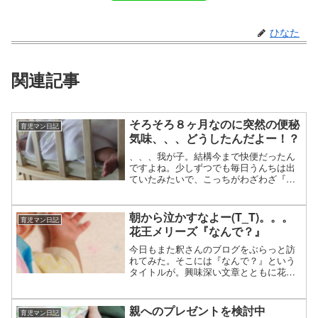
ひなた
関連記事
そろそろ８ヶ月なのに突然の便秘
育児マン日記
気味、、、どうしたんだよー！？
、、、我が子。結構今まで快便だったん
ですよね。少しずつでも毎日うんちは出
ていたみたいで、こっちがわざわざ『最
近便秘気味だなー？』って思うことは今
まで無かったし『たぶん便秘ちゃんでは
ないんだろうなー』って勝手に思ってい
朝から泣かすなよー(T_T)。。。
育児マン日記
るのは正直あった。で、で...
花王メリーズ『なんで？』
今日もまた釈さんのブログをぶらっと訪
れてみた。そこには『なんで？』という
タイトルが。興味深い文章とともに花王
メリーズが提供している動画のURLが貼
ってあった。見てしまった。。。泣いた
よ。。。泣いた。。。メリーズからママ
親へのプレゼントを検討中
育児マン日記
への応援ムービー「なん...