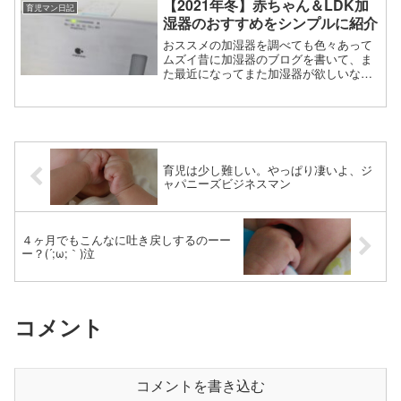
【2021年冬】赤ちゃん＆LDK加
育児マン日記
なんて思って。これ。実は...
湿器のおすすめをシンプルに紹介
おススメの加湿器を調べても色々あって
ムズイ昔に加湿器のブログを書いて、ま
た最近になってまた加湿器が欲しいな、
と思って調べてみたけれどもやっぱなん
か「こういう方式で」「それぞれがこん
な方式で！」って色々あっておススメ加
湿器！ランキング！！って...
育児は少し難しい。やっぱり凄いよ、ジ
ャパニーズビジネスマン
４ヶ月でもこんなに吐き戻しするのーー
ー？(´;ω;｀)泣
コメント
コメントを書き込む