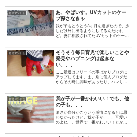
伝った！』とか言ってみたところで、や
っぱずっと一緒にいるママには頭が上が
らない。だからこそ、土曜は一人のリフ
あ、やばいす。UVカットのケー
育児マン日記
レッシュタイムをとっても...
プ探さなきゃ
我が子もとうとう3ヶ月を過ぎたので、少
しだけ外に出るようにしてるんだけれ
ど。妻に相談されてたUVカットのケープ
を調べるの忘れてた。っても、ちょっと
見たら、 アカチャンホンポでもベビーザ
らスでもそれこそネットでもそれっぽい
そうそう毎日育児で楽しいことや
育児マン日記
のはこれしかない。ま...
発見やハプニングは起きな
い、、、
ここ最近はフリードの事ばかりブログに
アップしてます。ま、別に個人ブログだ
からその時に興味があったり、ハマり過
ぎたりしていることを続けて書いちゃう
ことはどうしても許してほしい気持ちも
ありつつ。でもまあ『育児マン日記』だ
我が子が一番かわいい！でも、他
育児マン日記
よなぁ、、、と自分でも頭...
の子も、、、
まさか自分がこういう感情になるとは思
わなかったけど。我が子が、、、可愛い
のよねー。世界で一番かわいい！とか言
いたくなる。でも最近、同じくらいの他
の子を目で追うことが多くなってきて。
『あれ？？他の子も可愛くないか？？』