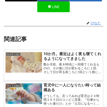
LINE
ひなた
関連記事
10か月。最近はよく夜も寝てくれ
育児マン日記
るようになってきました
数か月前。夜８時頃に一回寝てくれるも
のの、その後に日が変わるころに１回、
そして日が昇る前ころに1回という感じで
ほとんど夜に２~３回は起きてきていた我
が子。しかも一度起きた後、抱っこでは
寝てくれるのにベッドに置くと必ずと言
育児中に一人になりたい時って結
育児マン日記
っていいほど泣いて起...
構ある
どうしても。言ってみれば育児は２４時
間３６５日のコンビニ営業。『仕事から
帰った後だけ』とか『土日になるべく手